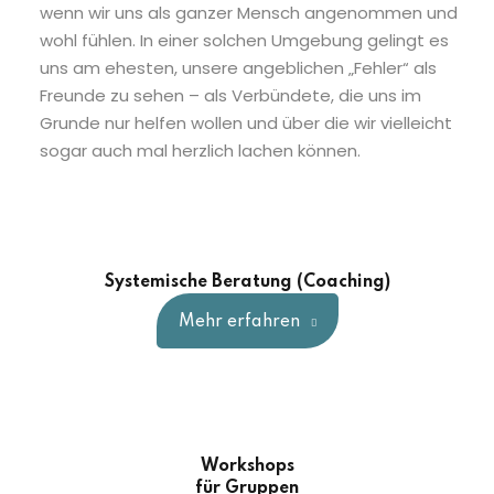
wenn wir uns als ganzer Mensch angenommen und
Sign up
wohl fühlen. In einer solchen Umgebung gelingt es
Already have an account?
Sign in
uns am ehesten, unsere angeblichen „Fehler“ als
Freunde zu sehen – als Verbündete, die uns im
Grunde nur helfen wollen und über die wir vielleicht
sogar auch mal herzlich lachen können.
Systemische Beratung (Coaching)
Mehr erfahren
Workshops
für Gruppen