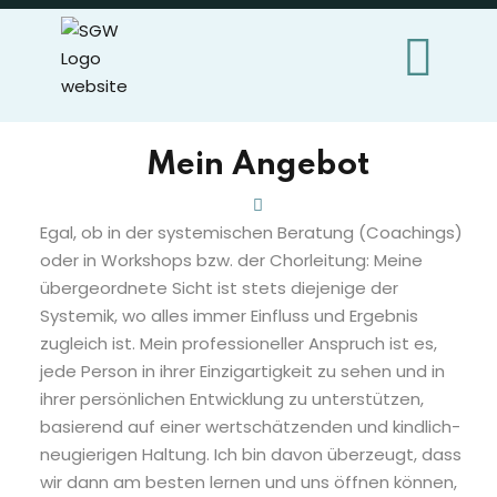
Sign in
Sign up
Sign in
Don’t have an account?
Sign up
Mein Angebot
Egal, ob in der systemischen Beratung (Coachings)
oder in Workshops bzw. der Chorleitung: Meine
übergeordnete Sicht ist stets diejenige der
Systemik, wo alles immer Einfluss und Ergebnis
zugleich ist. Mein professioneller Anspruch ist es,
jede Person in ihrer Einzigartigkeit zu sehen und in
Lost your passwor
Remember me
ihrer persönlichen Entwicklung zu unterstützen,
basierend auf einer wertschätzenden und kindlich-
neugierigen Haltung. Ich bin davon überzeugt, dass
wir dann am besten lernen und uns öffnen können,