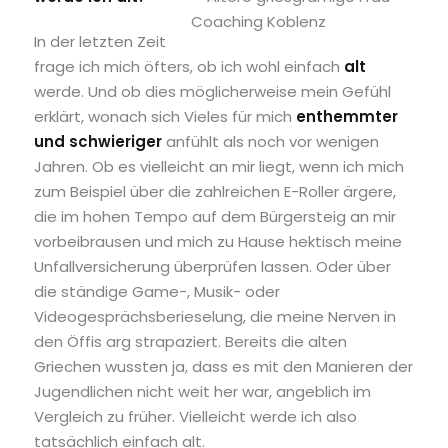
Sign up
In der letzten Zeit
Already have an account?
Sign in
frage ich mich öfters, ob ich wohl einfach
alt
werde. Und ob dies möglicherweise mein Gefühl
erklärt, wonach sich Vieles für mich
enthemmter
und schwieriger
anfühlt als noch vor wenigen
Jahren. Ob es vielleicht an mir liegt, wenn ich mich
zum Beispiel über die zahlreichen E-Roller ärgere,
die im hohen Tempo auf dem Bürgersteig an mir
vorbeibrausen und mich zu Hause hektisch meine
Unfallversicherung überprüfen lassen. Oder über
die ständige Game-, Musik- oder
Videogesprächsberieselung, die meine Nerven in
den Öffis arg strapaziert. Bereits die alten
Griechen wussten ja, dass es mit den Manieren der
Jugendlichen nicht weit her war, angeblich im
Vergleich zu früher. Vielleicht werde ich also
tatsächlich einfach alt.