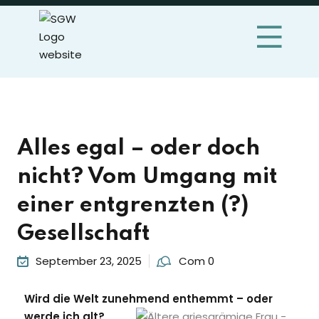
Sign in
Sign up
Sign in
Don’t have an account?
Sign up
Alles egal – oder doch
nicht? Vom Umgang mit
einer entgrenzten (?)
Gesellschaft
Lost your passwor
Remember me
September 23, 2025
Com 0
Wird die Welt zunehmend enthemmt
– oder
werde
ich alt?