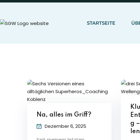
STARTSEITE
ÜB
Kl
Na, alles im Griff?
En
g 
Dezember 6, 2025
len
Seit meinem letzten