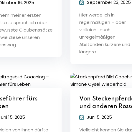
September 23, 2025
Oktober 16, 2025
Hier werde ich in
einem meiner ersten
Lost your password?
Remember me
regelmäßigen – oder
texte sprach ich über
vielleicht auch
ewusste Glaubenssätze
unregelmäßigen –
 wie diese unseren
Abständen kürzere und
ensweg...
längere...
Sign up
Already have an account?
Sign in
seführer fürs
Von Steckenpferd
ben
und anderen Röss
Juni 15, 2025
Juni 5, 2025
vielen von Ihnen dürfte
Vielleicht kennen Sie da