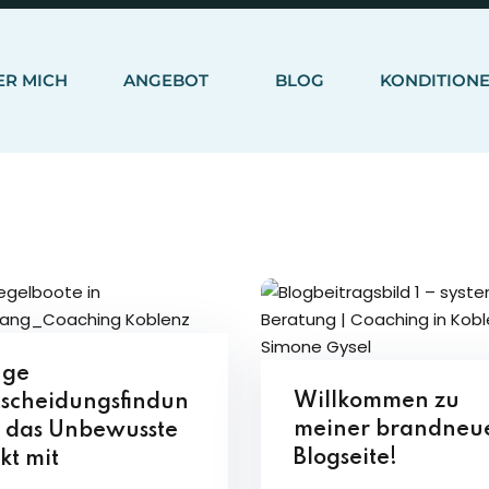
ER MICH
ANGEBOT
BLOG
KONDITION
Sign in
Sign up
Sign in
Don’t have an account?
Sign up
uge
Willkommen zu
tscheidungsfindun
meiner brandneu
– das Unbewusste
Blogseite!
kt mit